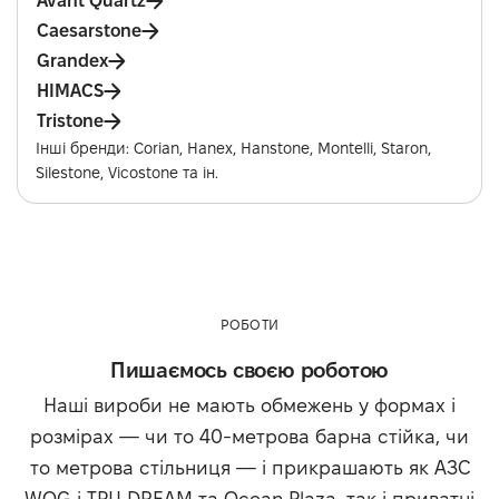
Avant Quartz
Caesarstone
Grandex
HIMACS
Tristone
Інші бренди: Corian, Hanex, Hanstone, Montelli, Staron,
Silestone, Vicostone та ін.
РОБОТИ
Пишаємось своєю роботою
Наші вироби не мають обмежень у формах і
розмірах — чи то 40-метрова барна стійка, чи
то метрова стільниця — і прикрашають як АЗС
WOG і ТРЦ DREAM та Ocean Plaza, так і приватні