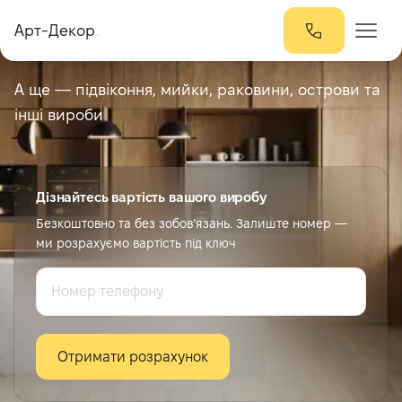
Стільниці зі штучного
Арт-Декор
.
каменю
А ще — підвіконня, мийки, раковини, острови та
інші вироби
Дізнайтесь вартість вашого виробу
Безкоштовно та без зобов’язань. Залиште номер —
ми розрахуємо вартість під ключ